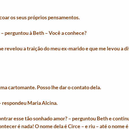
coar os seus próprios pensamentos.
a? – perguntou à Beth – Você a conhece?
me revelou a traição do meu ex-marido e que me levou a d
é uma cartomante. Posso lhe dar o contato dela.
. – respondeu Maria Alcina.
ntrar esse tão sonhado amor? – perguntou Beth e continuou
ecer é nada! O nome dela é Circe – e riu – até o nome é d