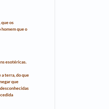
 que os 
 o homem que o 
ns esotéricas.
a terra, do que 
 negar que 
 desconhecidas 
cedida 