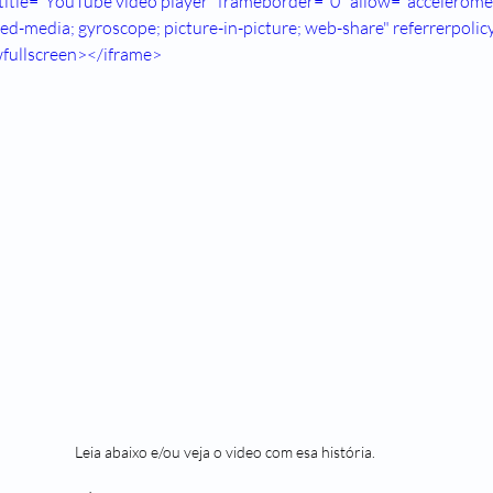
itle="YouTube video player" frameborder="0" allow="acceleromet
ed-media; gyroscope; picture-in-picture; web-share" referrerpolicy
Passado de Presente
Um Castelo Além do Tempo
Para Gostar
wfullscreen></iframe>
Primeiro Chegam os Anjos - Natal
Stela Maris Grespan
Fra
Leia abaixo e/ou veja o video com esa história.