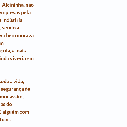
 Alcininha, não 
empresas pela 
 indústria 
 sendo a 
hava bem morava 
m 
çula, a mais 
inda viveria em 
oda a vida, 
à segurança de 
mor assim, 
as do 
 E alguém com 
tuais 