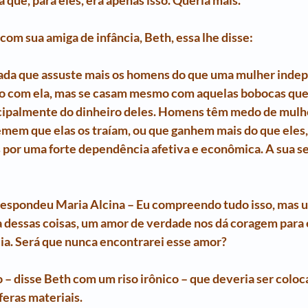
que, para eles, era apenas isso. Queria mais.
om sua amiga de infância, Beth, essa lhe disse:
 nada que assuste mais os homens do que uma mulher indep
so com ela, mas se casam mesmo com aquelas bobocas qu
ncipalmente do dinheiro deles. Homens têm medo de mulh
emem que elas os traíam, ou que ganhem mais do que eles,
s por uma forte dependência afetiva e econômica. A sua s
 respondeu Maria Alcina – Eu compreendo tudo isso, mas 
 dessas coisas, um amor de verdade nos dá coragem para 
ia. Será que nunca encontrarei esse amor?
o – disse Beth com um riso irônico – que deveria ser coloc
feras materiais.