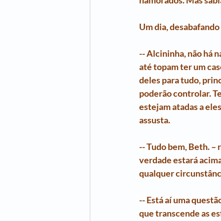
namorados. Mas sabia 
Um dia, desabafando c
-- Alcininha, não há
até topam ter um ca
deles para tudo, pri
poderão controlar. T
estejam atadas a ele
assusta.
-- Tudo bem, Beth. –
verdade estará acima
qualquer circunstânc
-- Está aí uma questã
que transcende as es