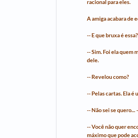
racional para eles.
A amiga acabara de e
-- E que bruxa é ess
-- Sim. Foi ela quem 
dele. 
-- Revelou como?
-- Pelas cartas. Ela 
-- Não sei se quero..
-- Você não quer enco
máximo que pode acont