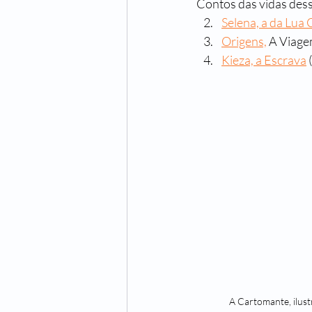
Contos das vidas des
Selena, a da Lua 
Origens,
 A Viage
Kieza, a Escrava
 
A Cartomante, ilust