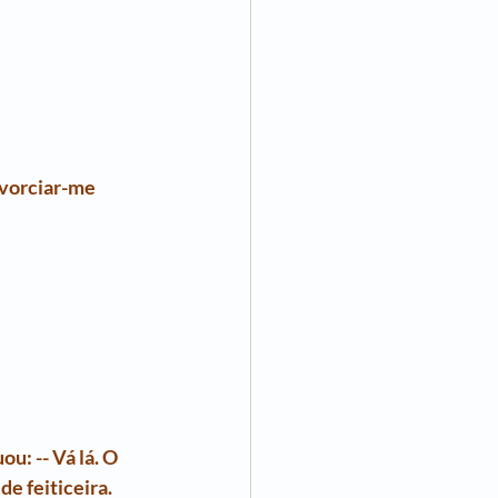
ivorciar-me 
: -- Vá lá. O 
e feiticeira.