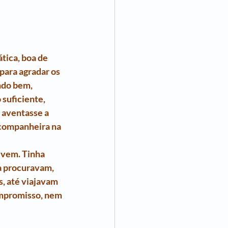
tica, boa de 
para agradar os 
do bem, 
 suficiente, 
 aventasse a 
 companheira na 
 vem. Tinha 
a procuravam, 
, até viajavam 
ompromisso, nem 