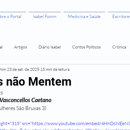
bre o Portal
Isabel Fomm
Medicina e Saúde
Escritore
al
Artigos
Diário Isabel
Contos Políticos
Crônica
omm
23 de set. de 2025
15 min de leitura
aulista
Todas as Mulheres São Bruxas"
Todas as Mulheres são
s não Mentem
25
ivros leitura grátis
Histórias de Mulher
Os 50 anos da Rosa
 Vasconcellos Caetano
ulheres São Bruxas 3)
Amor Me Esperava em África
Orlando, santo amaro e a Guerra
eight="315" src="https://www.youtube.com/embed/4HnD6NEeN