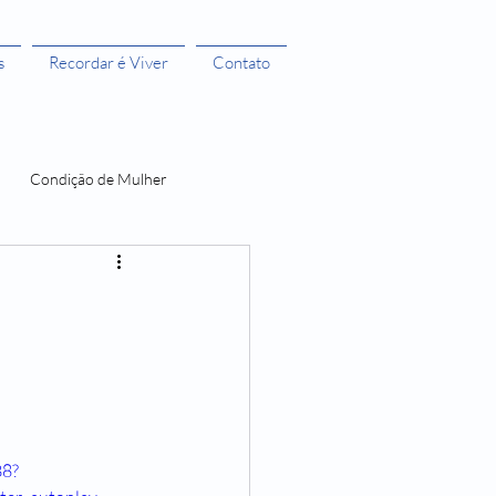
s
Recordar é Viver
Contato
Condição de Mulher
 Bruxas 3
A menstruação e seus Mitos
O Castelo dos Futuros
38?