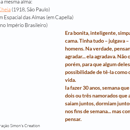
sa mesma alma:
Cheia
 (1918, São Paulo)
m Espacial das Almas (em Capella)
(no Império Brasileiro)
Era bonita, inteligente, simpá
cama. Tinha tudo – julgava – 
homens. Na verdade, pensan
agradar... ela agradava. Não o
porém, para que algum deles
possibilidade de tê-la como
vida.
Ia fazer 30 anos, semana que
dois ou três namorados que 
saiam juntos, dormiam juntos
nos fins de semana... mas c
pensar.
ração Simon's Creation