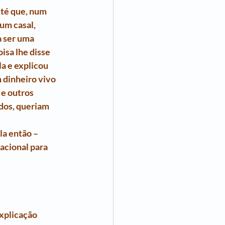
té que, num 
um casal, 
a ser uma 
sa lhe disse 
la e explicou 
 dinheiro vivo 
 e outros 
dos, queriam 
 
a então – 
cional para 
xplicação 