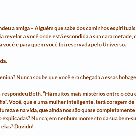
ndeu a amiga – Alguém que sabe dos caminhos espirituais,
a revelar a você onde está escondida a sua cara metade,
a você e para quem você foi reservada pelo Universo.
ada.
menina? Nunca soube que você era chegada a essas bobage
 respondeu Beth. “Há muitos mais mistérios entre o céu e 
fia”. Você, que é uma mulher inteligente, terá coragem de
tureza e na vida, que ainda nos são quase completamente
ão explicadas? Nunca, em nenhum momento da sua bem-su
m elas? Duvido!