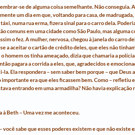
lembrar-se de alguma coisa semelhante. Não conseguia. A
 mente um dia em que, voltando para casa, de madrugada, 
táxi, numa rua erma, fizera sinal para o carro dela. Poderi
tão comuns em uma cidade como São Paulo, mas alguma coi
assim o fez. A mulher, nervosa, chegou à janela do carro de
se a aceitar o cartão de crédito deles, que eles não tinham
e o homem os tinha ameaçado, dizia que chamaria a polícia
ntão pagara a corrida a eles, que, agradecidos e emociona
i-la. Ela respondera – sem saber bem porque – que Deus a
 importante era que eles ficassem bem. Como – refletiu el
tava entrando em uma armadilha? Não havia explicação ra
la à Beth – Uma vez me aconteceu.
 – você sabe que esses poderes existem e que não existe e