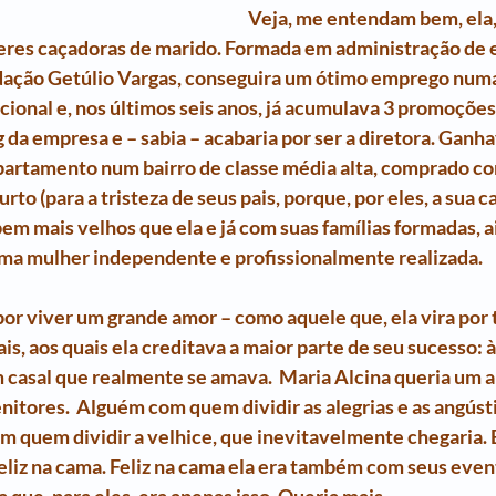
Veja, me entendam bem, ela, 
eres caçadoras de marido. Formada em administração de 
dação Getúlio Vargas, conseguira um ótimo emprego numa
ional e, nos últimos seis anos, já acumulava 3 promoções,
 da empresa e – sabia – acabaria por ser a diretora. Gan
artamento num bairro de classe média alta, comprado co
o (para a tristeza de seus pais, porque, por eles, a sua ca
em mais velhos que ela e já com suas famílias formadas, a
 uma mulher independente e profissionalmente realizada.
or viver um grande amor – como aquele que, ela vira por t
ais, aos quais ela creditava a maior parte de seu sucesso: 
m casal que realmente se amava.  Maria Alcina queria um a
itores.  Alguém com quem dividir as alegrias e as angústi
m quem dividir a velhice, que inevitavelmente chegaria.
feliz na cama. Feliz na cama ela era também com seus even