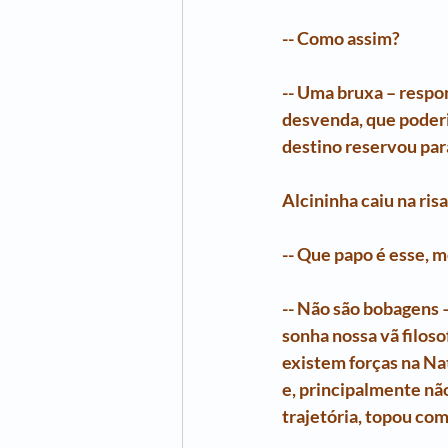
-- Como assim?
-- Uma bruxa – respo
desvenda, que poderi
destino reservou par
Alcininha caiu na ris
-- Que papo é esse, 
-- Não são bobagens –
sonha nossa vã filoso
existem forças na Na
e, principalmente n
trajetória, topou co