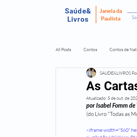
Saúde&
Janela da
So
Paulista
Livros
All Posts
Contos
Contos de Nat
SAUDE&LIVROS F
Recordar É Viver
Fantasma da P
As Carta
Atualizado:
5 de out. de 20
Amostras Livros Isabel Fomm
L
por Isabel Fomm de
(do Livro "Todas as M
Doenças São Dores da Alma
O 
<iframe width="560" h