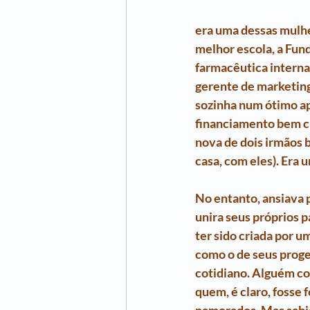
era uma dessas mulh
melhor escola, a Fun
farmacêutica internac
gerente de marketing
sozinha num ótimo ap
financiamento bem curt
nova de dois irmãos b
casa, com eles). Era
No entanto, ansiava p
unira seus próprios p
ter sido criada por u
como o de seus progen
cotidiano. Alguém co
quem, é claro, fosse 