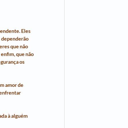
endente. Eles 
e dependerão 
eres que não 
 enfim, que não 
egurança os 
um amor de 
enfrentar 
ada à alguém 