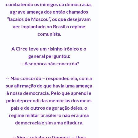
combatendo os inimigos da democracia, 
a grave ameaça dos então chamados 
“lacaios de Moscou”, os que desejavam 
ver implantado no Brasil o regime 
comunista.
A Circe teve um risinho irônico e o 
general perguntou:
-- A senhora não concorda?
-- Não concordo – respondeu ela, com a 
sua afirmação de que havia uma ameaça 
à nossa democracia. Pelo que aprendi e 
pelo depreendi das memórias dos meus 
pais e de outros da geração deles, o 
regime militar brasileiro não era uma 
democracia e sim uma ditadura.
-- Sim – rebateu o General. – Uma 