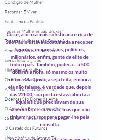
Condição de Mulher
Recordar É Viver
Fantasma da Paulista
Todas as Mulheres São Bruxas"
Circe, a bruxa mais sofisticada e rica de 
Todas as Mulheres são Bruxas 3
São Paulo estava acostumada a receber 
figurões, empresários, políticos, 
Amostras Livros Isabel Fomm
milionários, enfim, gente da elite de 
Livros leitura grátis
todo o país. Também, pudera... a 500 
Histórias de Mulher
dólares a hora, só mesmo os muito 
ricos... Mas, justiça seja feita, embora 
Os 50 anos da Rosa
ela não falasse, é verdade que, depois 
A menstruação e seus Mitos
das 22h00, sua porta estava aberta a 
Doenças São Dores da Alma
aqueles que precisavam de sua 
O Amor Me Esperava em África
sabedoria, de sua visão, mas que não 
tinham recursos para pagar-lhe pela 
Orlando, santo amaro e a Guerra
consulta.
O Castelo dos Futuros
Uma História de Amor e TV
 O que, no entanto, ela não esperava, 