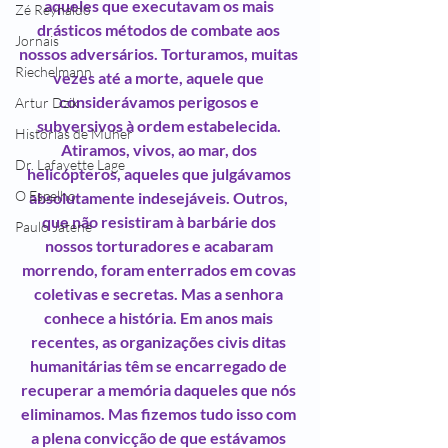
aqueles que executavam os mais 
Zé Reynaldo
drásticos métodos de combate aos 
Jornais
nossos adversários. Torturamos, muitas 
Riechelmann
vezes até a morte, aquele que 
considerávamos perigosos e 
Artur Dzik
subversivos à ordem estabelecida. 
Histórias de Muher
Atiramos, vivos, ao mar, dos 
Dr. Lafayette Lage
helicópteros, aqueles que julgávamos 
O Espelho
absolutamente indesejáveis. Outros, 
que não resistiram à barbárie dos 
Paulo Jatene
nossos torturadores e acabaram 
morrendo, foram enterrados em covas 
coletivas e secretas. Mas a senhora 
conhece a história. Em anos mais 
recentes, as organizações civis ditas 
humanitárias têm se encarregado de 
recuperar a memória daqueles que nós 
eliminamos. Mas fizemos tudo isso com 
a plena convicção de que estávamos 