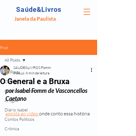
Saúde&Livros
Janela da Paulista
Post
All Posts
SAUDE&LIVROS Fomm
All Posts
8 de jul.
6 min de leitura
O General e a Bruxa
Contos
por Isabel Fomm de Vasconcellos 
Contos de Natal
Caetano
Artigos
Diário Isabel
assista ao vídeo 
onde conto essa história
Contos Políticos
Crônica