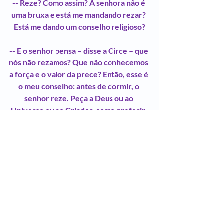
-- Reze? Como assim? A senhora não é 
uma bruxa e está me mandando rezar? 
Está me dando um conselho religioso?
-- E o senhor pensa – disse a Circe – que 
nós não rezamos? Que não conhecemos 
a força e o valor da prece? Então, esse é 
o meu conselho: antes de dormir, o 
senhor reze. Peça a Deus ou ao 
Universo ou ao Criador, como preferir, 
que o livre desses sonhos angustiantes. 
Diga que já compreendeu, através 
desses, o que precisava compreender. 
O segredo, porém, da prece, é a 
absoluta concentração naquilo que se 
está pedindo através da prece. Pode 
ter a certeza de que, se o senhor tiver 
um mínimo de fé, o senhor vai 
conseguir se livrar desses sonhos que já 