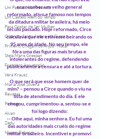
era receber um velho general 
Um Passado de Presente
reformado, ativo e famoso nos tempos 
Um Castelo Além do Tempo
da ditadura militar brasileira, há meio 
Para Gostar de Ser Mulher
século passado. Hoje reformado, Circe 
calculava que ele estivesse beirando os 
Orlando, Santo Amaro e a Guerra
95 anos de idade. No seu tempo, ele 
Primeiro Chegam os Anjos - Natal
fôra uma das figuras mais brutas e 
Stela Maris Grespan
intolerantes do regime, defendendo 
Francisco Assumpção
publicamente a censura e até a tortura.
Vera Krausz
O que será que esse homem quer de 
Maria José Silveira
mim? – pensou a Circe quando o viu na 
Revistas
lista de atendimento do dia. E ele 
chegou, cumprimentou-a, sentou-se e 
Poemas
foi logo dizendo:
Alvan
-- Olhe aqui, minha senhora. Eu fui uma 
Zedu
das autoridades mais cruéis do regime 
Mauro Fisberg
militar brasileiro. Incentivei e promovi 